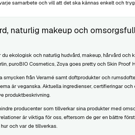
rje samarbete och vill att det ska kännas enkelt och trygg
d, naturlig makeup och omsorgsfull
tar du ekologisk och naturlig hudvård, makeup, hårvård och
in, puroBIO Cosmetics, Zoya goes pretty och Skin Proof H
liga smycken från Veramé samt doftprodukter och rumsdof
na är veganska. Aktuella ingredienser, certifieringar oc
ve produktbeskrivning.
ndre producenter som tillverkar sina produkter med omsorg
relationer är viktiga för oss, eftersom de ger en bättre för
ur och var de tillverkas.