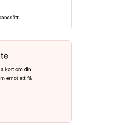
ranssätt.
ete
na kort om din
am emot att få