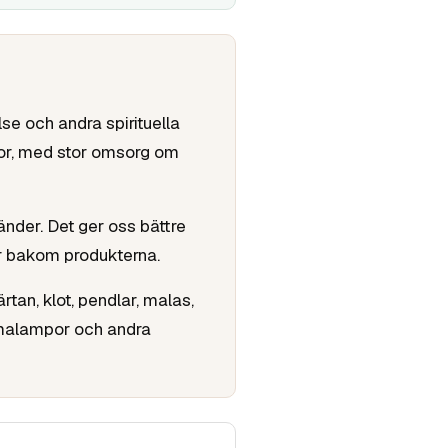
lse och andra spirituella
ällor, med stor omsorg om
nder. Det ger oss bättre
år bakom produkterna.
rtan, klot, pendlar, malas,
romalampor och andra