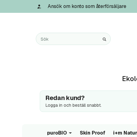
Ansök om konto som återförsäljare
Ekol
Redan kund?
Logga in och beställ snabbt.
puroBIO
Skin Proof
i+m Natur