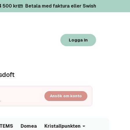
 4 500 kr
Betala med faktura eller Swish
Logga in
sdoft
Ansök om konto
.
/TEMS
Domea
Kristallpunkten