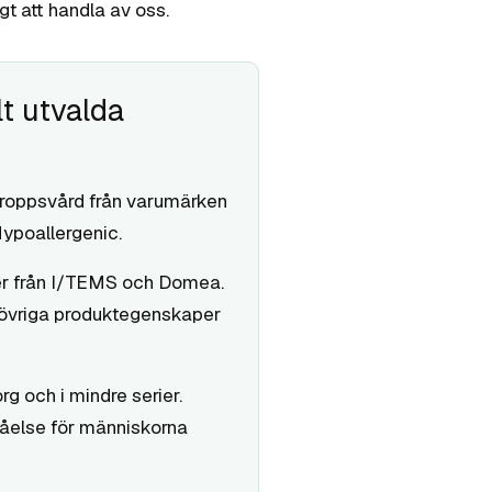
t att handla av oss.
t utvalda
 kroppsvård från varumärken
ypoallergenic.
ter från I/TEMS och Domea.
h övriga produktegenskaper
 och i mindre serier.
ståelse för människorna