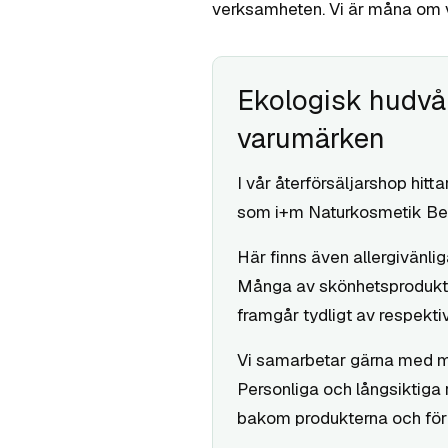
verksamheten. Vi är måna om va
Ekologisk hudvår
varumärken
I vår återförsäljarshop hit
som i+m Naturkosmetik Berl
Här finns även allergivän
Många av skönhetsprodukter
framgår tydligt av respekti
Vi samarbetar gärna med mi
Personliga och långsiktiga 
bakom produkterna och för h