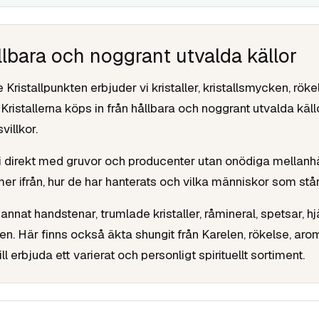
ållbara och noggrant utvalda källor
istallpunkten erbjuder vi kristaller, kristallsmycken, röke
e. Kristallerna köps in från hållbara och noggrant utvalda k
villkor.
vi direkt med gruvor och producenter utan onödiga mellanhä
mmer ifrån, hur de har hanterats och vilka människor som st
nnat handstenar, trumlade kristaller, råmineral, spetsar, hjä
en. Här finns också äkta shungit från Karelen, rökelse, a
l erbjuda ett varierat och personligt spirituellt sortiment.