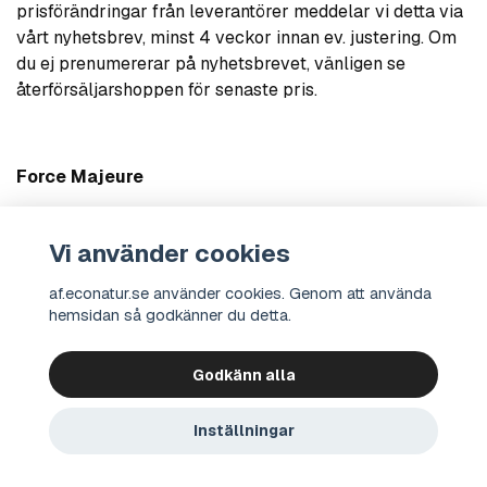
prisförändringar från leverantörer meddelar vi detta via
vårt nyhetsbrev, minst 4 veckor innan ev. justering. Om
du ej prenumererar på nyhetsbrevet, vänligen se
återförsäljarshoppen för senaste pris.
Force Majeure
I händelse av krig, statliga ingripanden, strejk,
råvarubrist och dylika orsaker som är utom vår kontroll,
Vi använder cookies
fritager oss ansvaret för utebliven eller försenad
af.econatur.se använder cookies. Genom att använda
leverans.
hemsidan så godkänner du detta.
Godkänn alla
Kontakt
Integritetspolicy
Köpvillkor
Om oss
© 2026 econatur Bio Company Sverige AB
Inställningar
Alla priser exkl. moms och frakt