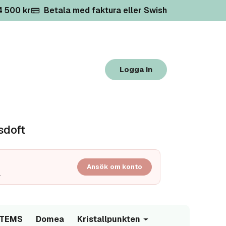
 4 500 kr
Betala med faktura eller Swish
Logga in
sdoft
Ansök om konto
.
/TEMS
Domea
Kristallpunkten