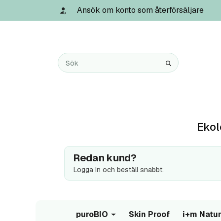
Ansök om konto som återförsäljare
Ekol
Redan kund?
Logga in och beställ snabbt.
puroBIO
Skin Proof
i+m Natur