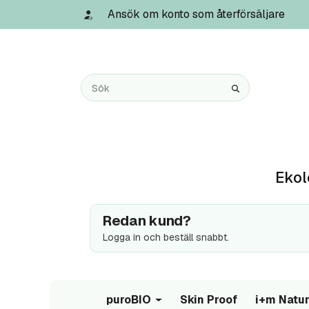
Ansök om konto som återförsäljare
Ekol
Redan kund?
Logga in och beställ snabbt.
puroBIO
Skin Proof
i+m Natur