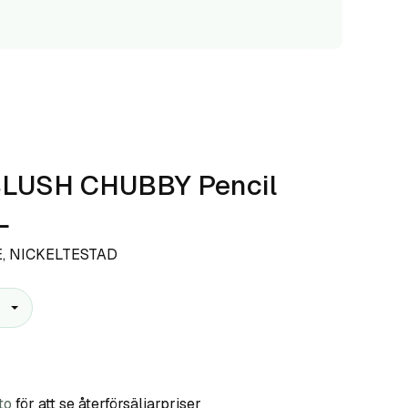
BLUSH CHUBBY Pencil
L
E, NICKELTESTAD
to
för att se återförsäljarpriser