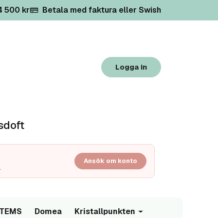
 4 500 kr
Betala med faktura eller Swish
Logga in
sdoft
Ansök om konto
.
/TEMS
Domea
Kristallpunkten