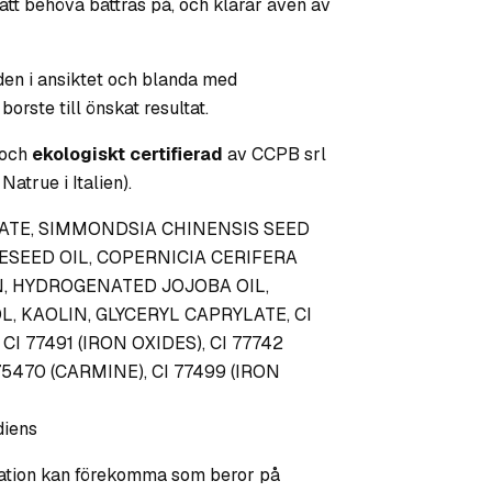
 att behöva bättras på, och klarar även av
en i ansiktet och blanda med
orste till önskat resultat.
och
ekologiskt certifierad
av CCPB srl
Natrue i Italien).
ATE, SIMMONDSIA CHINENSIS SEED
ESEED OIL, COPERNICIA CERIFERA
IN, HYDROGENATED JOJOBA OIL,
, KAOLIN, GLYCERYL CAPRYLATE, CI
 CI 77491 (IRON OXIDES), CI 77742
5470 (CARMINE), CI 77499 (IRON
diens
iation kan förekomma som beror på