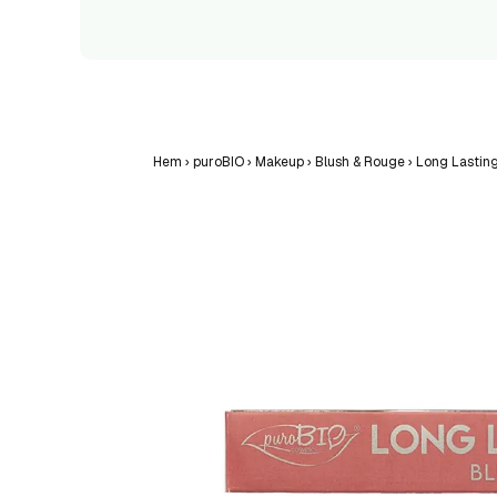
Hem
›
puroBIO
›
Makeup
›
Blush & Rouge
›
Long Lastin