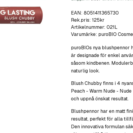
EAN: 8051411365730
Rek.pris: 125kr
Artikelnummer:
021L
Varumärke:
puroBIO Cosme
puroBIOs nya blushpennor ha
är designade för enkel använ
såsom kindbenen. Modulerbar
naturlig look.
Blush Chubby finns i 4 nyan
Peach - Warm Nude - Nude -
och uppnå önskat resultat.
Blushpennor har en matt fini
resultat, perfekt för alla tillf
Den innovativa formulan säk