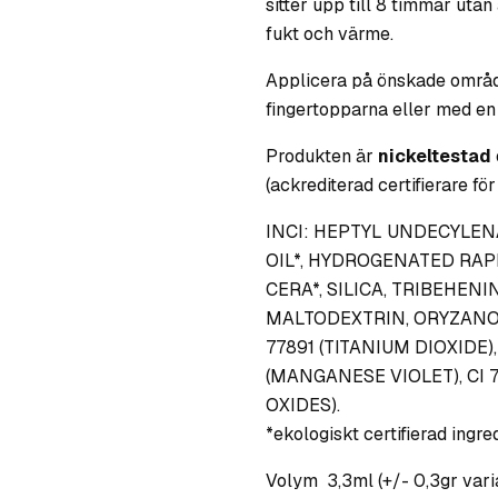
sitter upp till 8 timmar utan
fukt och värme.
Applicera på önskade områd
fingertopparna eller med en b
Produkten är
nickeltestad
(ackrediterad certifierare för 
INCI: HEPTYL UNDECYLEN
OIL*, HYDROGENATED RAP
CERA*, SILICA, TRIBEHEN
MALTODEXTRIN, ORYZANOL
77891 (TITANIUM DIOXIDE),
(MANGANESE VIOLET), CI 7
OXIDES).
*ekologiskt certifierad ingre
Volym 3,3ml (+/- 0,3gr var