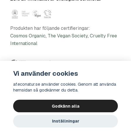
Produkten har följande certifieringar:
Cosmos Organic
,
The Vegan Society
,
Cruelty Free
International
Vi använder cookies
Produkten är klimatkompenserad via projektet
ClimatePartner
af.econatur.se använder cookies. Genom att använda
hemsidan så godkänner du detta.
Godkänn alla
Kontakt
Integritetspolicy
Köpvillkor
Om oss
© 2026 econatur Bio Company Sverige AB
Inställningar