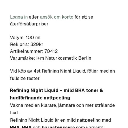
Logga in
eller
ansök om konto
för att se
återförsäljarpriser
Volym: 100 ml
Rek.pris: 329kr
Artikelnummer:
70412
Varumärke:
i+m Naturkosmetik Berlin
Vid köp av 4st Refining Night Liquid, följer med en
fullsize tester.
Refining Night Liquid – mild BHA toner &
hudförfinande nattpeeling
Vakna med en klarare, jämnare och mer strålande
hud.
Refining Night Liquid är en mild nattpeeling med
BHA, PHA
och
bärnstenssyra
som varsamt