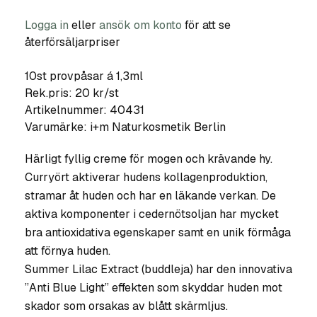
Logga in
eller
ansök om konto
för att se
återförsäljarpriser
10st provpåsar á 1,3ml
Rek.pris: 20 kr/st
Artikelnummer:
40431
Varumärke:
i+m Naturkosmetik Berlin
Härligt fyllig creme för mogen och krävande hy.
Curryört aktiverar hudens kollagenproduktion,
stramar åt huden och har en läkande verkan. De
aktiva komponenter i cedernötsoljan har mycket
bra antioxidativa egenskaper samt en unik förmåga
att förnya huden.
Summer Lilac Extract (buddleja) har den innovativa
”Anti Blue Light” effekten som skyddar huden mot
skador som orsakas av blått skärmljus.