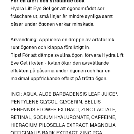
För en alert och strålande look
Hydra Lift Eye Gel gör att ögonområdet ser
fräschare ut, små linjer är mindre synliga samt
påsar under ögonen verkar minskade.
Användning: Applicera en droppe av ärtstorlek
runt ögonen och klappa försiktigt in.
Tips! För att dämpa svullna ögon, förvara Hydra Lift
Eye Gel i kylen - kylan ökar den avsvällande
effekten på påsarna under ögonen och har en
maximal uppfriskande effekt på trötta ögon.
INCI: AQUA, ALOE BARBADENSIS LEAF JUICE*,
PENTYLENE GLYCOL, GLYCERIN, BELLIS
PERENNIS FLOWER EXTRACT, ZINC LACTATE,
RETINAL, SODIUM HYALURONATE, CAFFEINE,
HIERACIUM PILOSELLA EXTRACT, MAGNOLIA
OFFICINALIS BARK EXTRACT, ZINC PCA,