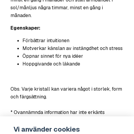
sol/månljus några timmar, minst en gång i
månaden.
Egenskaper:
Förbättrar intuitionen
Motverkar känslan av instängdhet och stress
Öppnar sinnet för nya idéer
Hoppgivande och läkande
Obs. Varje kristall kan variera något i storlek, form
och färgsättning.
* Ovannämnda information har inte erkänts
vetenskapligt, utan baseras på erfarenheter och
resultat från användare och terapeuter. Om du är
Vi använder cookies