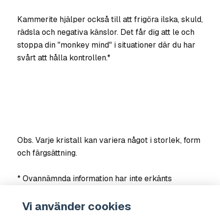
Kammerite hjälper också till att frigöra ilska, skuld,
rädsla och negativa känslor. Det får dig att le och
stoppa din "monkey mind" i situationer där du har
svårt att hålla kontrollen.*
Obs. Varje kristall kan variera något i storlek, form
och färgsättning.
* Ovannämnda information har inte erkänts
vetenskapligt, utan baseras på erfarenheter och
resultat från användare och terapeuter. Om du är
Vi använder cookies
osäker på din hälsa, kontakta läkare.