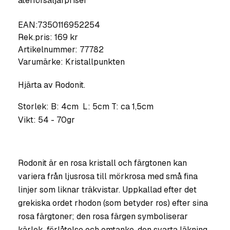
återförsäljarpriser
EAN:7350116952254
Rek.pris: 169 kr
Artikelnummer:
77782
Varumärke:
Kristallpunkten
Hjärta av Rodonit.
Storlek: B: 4cm L: 5cm T: ca 1,5cm
Vikt: 54 - 70gr
Rodonit är en rosa kristall och färgtonen kan
variera från ljusrosa till mörkrosa med små fina
linjer som liknar träkvistar. Uppkallad efter det
grekiska ordet rhodon (som betyder ros) efter sina
rosa färgtoner; den rosa färgen symboliserar
kärlek, förlåtelse och omtanke, den svarta läkning