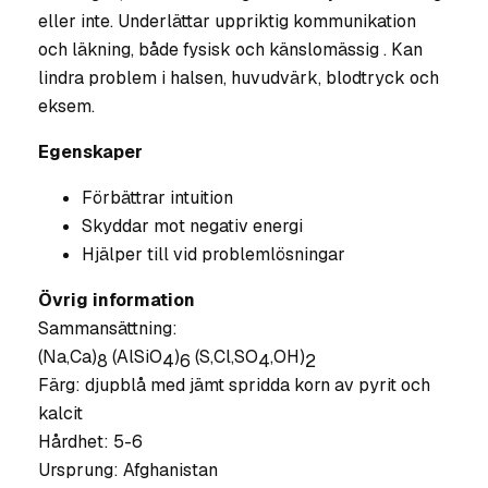
eller inte. Underlättar uppriktig kommunikation
och
läkning, både fysisk och känslomässig . Kan
lindra problem i halsen, huvudvärk, blodtryck och
eksem.
Egenskaper
Förbättrar intuition
Skyddar mot negativ energi
Hjälper till vid problemlösningar
Övrig information
Sammansättning:
(Na,Ca)
(AlSiO
)
(S,Cl,SO
,OH)
8
4
6
4
2
Färg: djupblå med jämt spridda korn av pyrit och
kalcit
Hårdhet: 5-6
Ursprung: Afghanistan