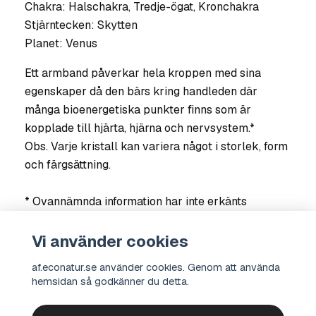
Chakra: Halschakra, Tredje-ögat, Kronchakra
Stjärntecken: Skytten
Planet: Venus
Ett armband påverkar hela kroppen med sina
egenskaper då den bärs kring handleden där
många bioenergetiska punkter finns som är
kopplade till hjärta, hjärna och nervsystem.*
Obs
. Varje kristall kan variera något i storlek, form
och färgsättning.
* Ovannämnda information har inte erkänts
vetenskapligt, utan baseras på erfarenheter och
resultat från användare och terapeuter. Om du är
Vi använder cookies
osäker på din hälsa, kontakta läkare.
af.econatur.se använder cookies. Genom att använda
hemsidan så godkänner du detta.