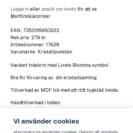
Logga in
eller
ansök om konto
för att se
återförsäljarpriser
EAN: 7350116950922
Rek.pris: 279 kr
Artikelnummer:
17626
Varumärke:
Kristallpunkten
Vackert träskrin med Livets Blomma symbol.
Bra för förvaring av din kristallsamling.
Tillverkad av MDF trä med ett rött tygkläd insida.
Handtillverkad i Indien.
Färg: naturellt trä
Vi använder cookies
Storlek: 17,5 x 13 x 6,5 cm
af.econatur.se använder cookies. Genom att använda