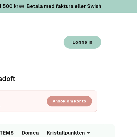
 4 500 kr
Betala med faktura eller Swish
Logga in
sdoft
Ansök om konto
.
/TEMS
Domea
Kristallpunkten