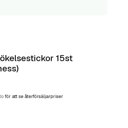
kelsestickor 15st
ness)
to
för att se återförsäljarpriser