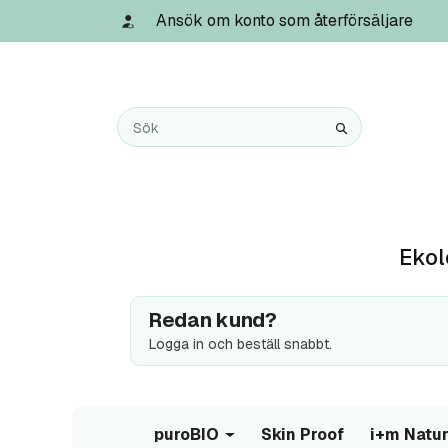
Ansök om konto som återförsäljare
Ekol
Redan kund?
Logga in och beställ snabbt.
puroBIO
Skin Proof
i+m Natur