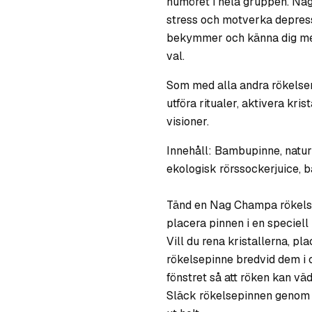
humöret i hela gruppen. Na
stress och motverka depress
bekymmer och känna dig mer 
val.
Som med alla andra rökelser
utföra ritualer, aktivera kris
visioner.
Innehåll: Bambupinne, naturl
ekologisk rörssockerjuice, ba
Tänd en Nag Champa rökelse
placera pinnen i en speciell
Vill du rena kristallerna, 
rökelsepinne bredvid dem i c
fönstret så att röken kan väd
Släck rökelsepinnen genom at