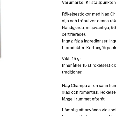
Varumärke:
Kristallpunkten
Rökelsestickor med Nag Ch
olja och träpulver denna rök
Handgjorda, miljövänliga, 96
certifierade).
Inga giftiga ingredienser, in
biprodukter. Kartongförpack
Vikt: 15 gr
Innehåller 15 st rökelsestic
traditioner.
Nag Champa är en sann humö
glad och romantisk. Rökels
länge i rummet efteråt.
Lämplig att använda vid so