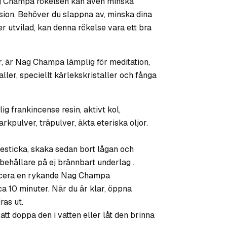
g Champa rökelsen kan även minska
ion. Behöver du slappna av, minska dina
utvilad, kan denna rökelse vara ett bra
, är Nag Champa lämplig för meditation,
taller, speciellt kärlekskristaller och fånga
ig frankincense resin, aktivt kol,
rkpulver, träpulver, äkta eteriska oljor.
sticka, skaka sedan bort lågan och
 behållare på ej brännbart underlag .
placera en rykande Nag Champa
a 10 minuter. När du är klar, öppna
ras ut.
t doppa den i vatten eller låt den brinna