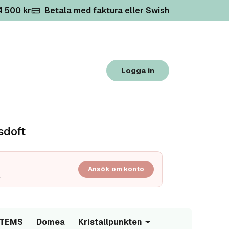
 4 500 kr
Betala med faktura eller Swish
Logga in
sdoft
Ansök om konto
.
/TEMS
Domea
Kristallpunkten