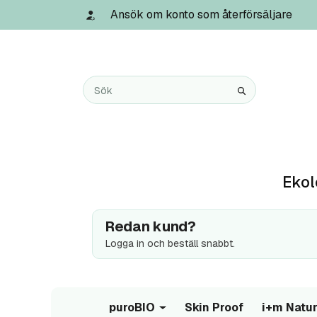
Ansök om konto som återförsäljare
Ekol
Redan kund?
Logga in och beställ snabbt.
puroBIO
Skin Proof
i+m Natur