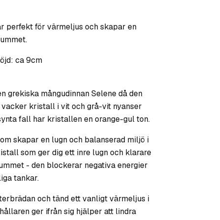
ar perfekt för värmeljus och skapar en
 rummet.
öjd: ca 9cm
den grekiska mångudinnan Selene då den
vacker kristall i vit och grå-vit nyanser
synta fall har kristallen en orange-gul ton.
som skapar en lugn och balanserad miljö i
stall som ger dig ett inre lugn och klarare
 rummet - den blockerar negativa energier
iga tankar.
terbrädan och tänd ett vanligt värmeljus i
hållaren ger ifrån sig hjälper att lindra