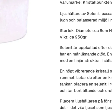
Varumärke:
Kristallpunkten
Ljushållare av Selenit, pass
lugn och balanserad miljö i
Storlek: Diameter:ca 8cm H
Vikt: ca 950gr
Selenit är uppkallad efter 
har en månliknande glöd. En 
med en linjär struktur. I säll
En högt vibrerande kristall 
rummet. Letar du efter en kri
tankar, placera en selenit i
och tar bort ältande och orol
Placera ljushållaren på föns
det - det vita ljuset som ljus