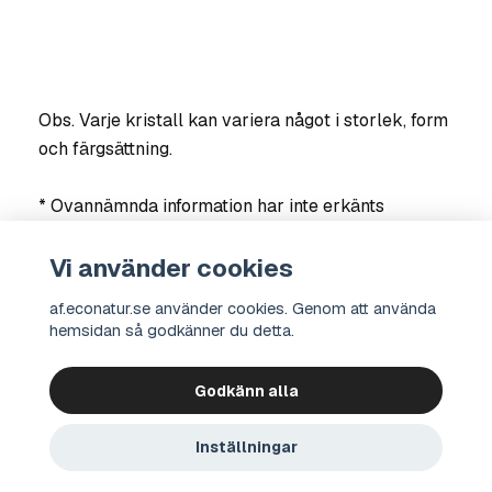
Obs. Varje kristall kan variera något i storlek, form
och färgsättning.
* Ovannämnda information har inte erkänts
vetenskapligt, utan baseras på erfarenheter och
resultat från användare och terapeuter. Om du är
Vi använder cookies
osäker på din hälsa, kontakta läkare.
af.econatur.se använder cookies. Genom att använda
hemsidan så godkänner du detta.
Godkänn alla
Kontakt
Integritetspolicy
Köpvillkor
Om oss
© 2026 econatur Bio Company Sverige AB
Inställningar
Alla priser exkl. moms och frakt