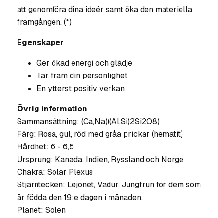
att genomföra dina ideér samt öka den materiella
framgången. (*)
Egenskaper
Ger ökad energi och glädje
Tar fram din personlighet
En ytterst positiv verkan
Övrig information
Sammansättning: (Ca,Na)((Al,Si)2Si2O8)
Färg: Rosa, gul, röd med gråa prickar (hematit)
Hårdhet: 6 - 6,5
Ursprung: Kanada, Indien, Ryssland och Norge
Chakra: Solar Plexus
Stjärntecken: Lejonet, Vädur, Jungfrun för dem som
är födda den 19:e dagen i månaden.
Planet: Solen