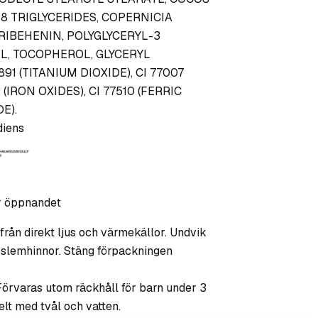
18 TRIGLYCERIDES, COPERNICIA
TRIBEHENIN, POLYGLYCERYL-3
L, TOCOPHEROL, GLYCERYL
91 (TITANIUM DIOXIDE), CI 77007
(IRON OXIDES), CI 77510 (FERRIC
E).
diens
r öppnandet
rån direkt ljus och värmekällor. Undvik
 slemhinnor. Stäng förpackningen
Förvaras utom räckhåll för barn under 3
elt med tvål och vatten.