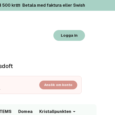
 4 500 kr
Betala med faktura eller Swish
Logga in
sdoft
Ansök om konto
.
/TEMS
Domea
Kristallpunkten