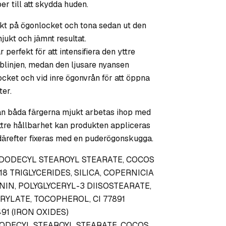
per till att skydda huden.
kt på ögonlocket och tona sedan ut den
jukt och jämnt resultat.
erfekt för att intensifiera den yttre
blinjen, medan den ljusare nyansen
ocket och vid inre ögonvrån för att öppna
ter.
kan båda färgerna mjukt arbetas ihop med
ttre hållbarhet kan produkten appliceras
ärefter fixeras med en puderögonskugga.
LDODECYL STEAROYL STEARATE, COCOS
-18 TRIGLYCERIDES, SILICA, COPERNICIA
NIN, POLYGLYCERYL-3 DIISOSTEARATE,
RYLATE, TOCOPHEROL, CI 77891
491 (IRON OXIDES)
DODECYL STEAROYL STEARATE, COCOS