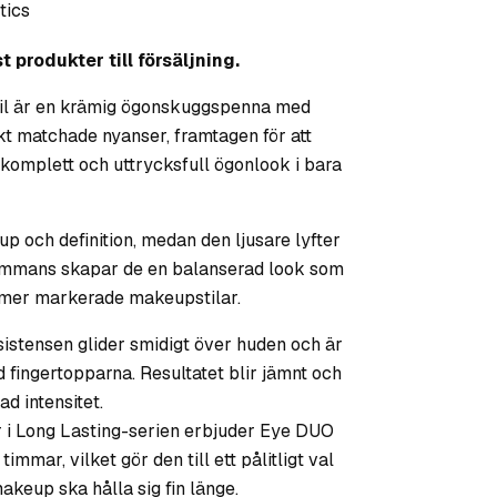
tics
t produkter till försäljning.
il är en krämig ögonskuggspenna med
kt matchade nyanser, framtagen för att
 komplett och uttrycksfull ögonlook i bara
p och definition, medan den ljusare lyfter
llsammans skapar de en balanserad look som
h mer markerade makeupstilar.
stensen glider smidigt över huden och är
d fingertopparna. Resultatet blir jämnt och
ad intensitet.
 i Long Lasting-serien erbjuder Eye DUO
timmar, vilket gör den till ett pålitligt val
makeup ska hålla sig fin länge.