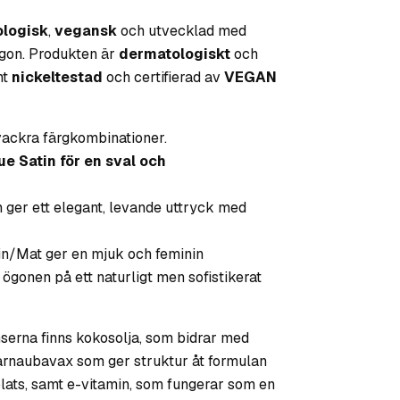
ologisk
,
vegansk
och utvecklad med
gon. Produkten är
dermatologiskt
och
mt
nickeltestad
och certifierad av
VEGAN
 vackra färgkombinationer.
ue Satin för en sval och
ger ett elegant, levande uttryck med
n/Mat ger en mjuk och feminin
gonen på ett naturligt men sofistikerat
serna finns kokosolja, som bidrar med
rnaubavax som ger struktur åt formulan
 plats, samt e-vitamin, som fungerar som en