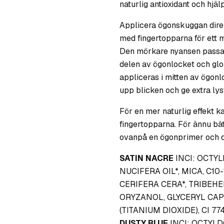
naturlig antioxidant och hjäl
Applicera ögonskuggan dire
med fingertopparna för ett m
Den mörkare nyansen passar p
delen av ögonlocket och glo
appliceras i mitten av ögonl
upp blicken och ge extra lys
För en mer naturlig effekt 
fingertopparna. För ännu bä
ovanpå en ögonprimer och d
SATIN NACRE
INCI: OCTY
NUCIFERA OIL*, MICA, C10
CERIFERA CERA*, TRIBEHE
ORYZANOL, GLYCERYL CAP
(TITANIUM DIOXIDE), CI 77
DUSTY BLUE
INCI: OCTYL