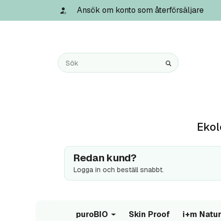
Ansök om konto som återförsäljare
Ekol
Redan kund?
Logga in och beställ snabbt.
puroBIO
Skin Proof
i+m Natur