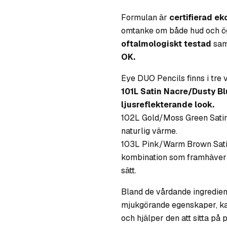
Formulan är
certifierad ek
omtanke om både hud och ö
oftalmologiskt testad
sa
OK.
Eye DUO Pencils finns i tre
101L Satin Nacre/Dusty Bl
ljusreflekterande look.
102L Gold/Moss Green Satin 
naturlig värme.
103L Pink/Warm Brown Sati
kombination som framhäver ö
sätt.
Bland de vårdande ingredien
mjukgörande egenskaper, ka
och hjälper den att sitta på