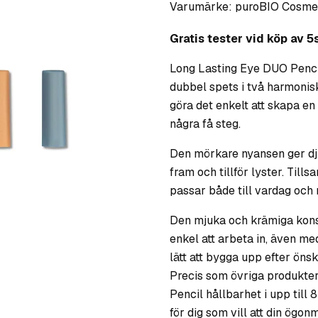
Varumärke:
puroBIO Cosme
Gratis tester vid köp av 5s
Long Lasting Eye DUO Penc
dubbel spets i två harmonis
göra det enkelt att skapa en
några få steg.
Den mörkare nyansen ger dju
fram och tillför lyster. Ti
passar både till vardag oc
Den mjuka och krämiga konsi
enkel att arbeta in, även me
lätt att bygga upp efter önsk
Precis som övriga produkter
Pencil hållbarhet i upp till 8 
för dig som vill att din ögon