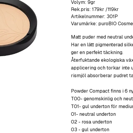
Volym: 9gr
Rek.pris: 179kr /119kr
Artikelnummer:
301P
Varumärke:
puroBIO Cosme
Matt puder med neutral under
Har en lätt pigmenterad sil
ger en perfekt täckning.
Återfuktande ekologiska väx
applicering och torkar inte 
rismjöl absorberar pudret t
Powder Compact finns i 6 n
T00- genomskinlig och neut
T01- gul underton för mediu
01- neutral underton
02 - rosa underton
03 - gul underton