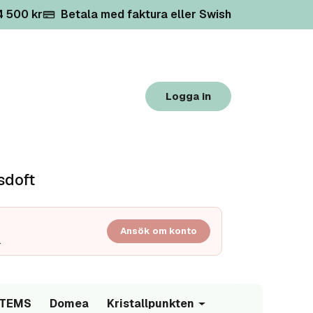
 4 500 kr
Betala med faktura eller Swish
Logga in
sdoft
Ansök om konto
.
/TEMS
Domea
Kristallpunkten