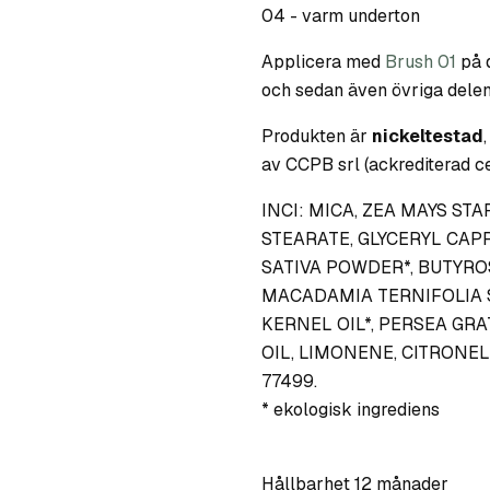
04 - varm underton
Applicera med
Brush 01
på d
och sedan även övriga delen
Produkten är
nickeltestad
av CCPB srl (ackrediterad cert
INCI: MICA, ZEA MAYS STA
STEARATE, GLYCERYL CAP
SATIVA POWDER*, BUTYRO
MACADAMIA TERNIFOLIA 
KERNEL OIL*, PERSEA GR
OIL, LIMONENE, CITRONELLO
77499.
* ekologisk ingrediens
Hållbarhet 12 månader