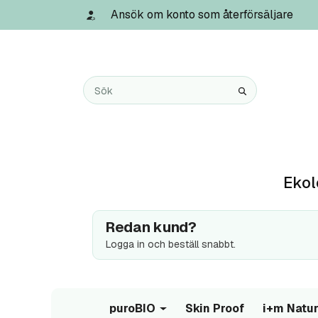
Ansök om konto som återförsäljare
Ekol
Redan kund?
Logga in och beställ snabbt.
puroBIO
Skin Proof
i+m Natur