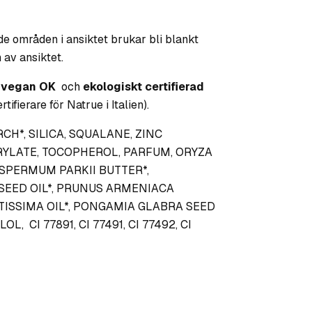
e områden i ansiktet brukar bli blankt
 av ansiktet.
,
vegan OK
och
ekologiskt certifierad
ifierare för Natrue i Italien).
RCH*, SILICA, SQUALANE, ZINC
RYLATE, TOCOPHEROL, PARFUM, ORYZA
SPERMUM PARKII BUTTER*,
SEED OIL*, PRUNUS ARMENIACA
ATISSIMA OIL*, PONGAMIA GLABRA SEED
L, CI 77891, CI 77491, CI 77492, CI