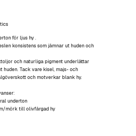
tics
ton för ljus hy .
keslen konsistens som jämnar ut huden och
toljor och naturliga pigment underlättar
ut huden. Tack vare kisel, majs- och
algöverskott och motverkar blank hy.
yanser:
ral underton
m/mörk till olivfärgad hy