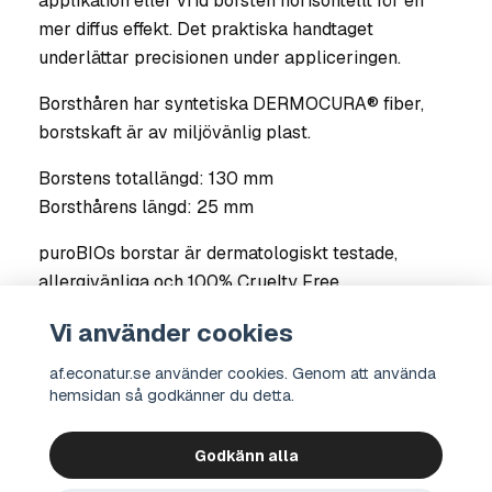
applikation eller vrid borsten horisontellt för en
mer diffus effekt. Det praktiska handtaget
underlättar precisionen under appliceringen.
Borsthåren har syntetiska DERMOCURA® fiber,
borstskaft är av miljövänlig plast.
Borstens totallängd: 130 mm
Borsthårens längd: 25 mm
puroBIOs borstar är dermatologiskt testade,
allergivänliga och 100% Cruelty Free.
Tvätta borsten väl efter användning med en mild
Vi använder cookies
tvål.
af.econatur.se använder cookies. Genom att använda
hemsidan så godkänner du detta.
Godkänn alla
Kontakt
Integritetspolicy
Köpvillkor
Om oss