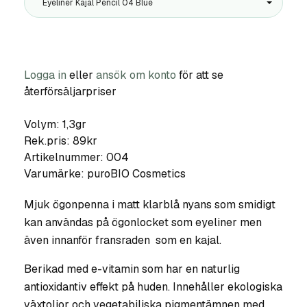
Eyeliner Kajal Pencil 04 Blue
Logga in
eller
ansök om konto
för att se
återförsäljarpriser
Volym: 1,3gr
Rek.pris: 89kr
Artikelnummer:
004
Varumärke:
puroBIO Cosmetics
Mjuk ögonpenna i matt klarblå nyans som smidigt
kan användas på ögonlocket som eyeliner men
även innanför fransraden som en kajal.
Berikad med e-vitamin som har en naturlig
antioxidantiv effekt på huden. Innehåller ekologiska
växtoljor och vegetabiliska pigmentämnen med