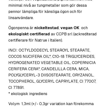
minimal nivå av tungmetaller som gör dessa
pennor lämpliga för känsliga ögon och för
linsanvändare.
Ögonpenna är
nickeltestad
,
vegan OK
och
ekologiskt certifierad
av CCPB srl (ackrediterad
certifierare för Natrue i Italien).
INCI: OCTYLDODECYL STEAROYL STEARATE,
COCOS NUCIFERA OIL*, C10-18 TRIGLYCERIDES,
HYDROGENATED VEGETABLE OIL, COPERNICIA
CERIFERA CERA*, CANDELILLA CERA, MICA,
POLYGLYCERYL-3 DIISOSTEARATE, ORYZANOL,
TOCOPHEROL, GLYCERYL CAPRYLATE, CI 77007,
CI 77891.
* ekologisk ingrediens
Volym 1,3ml (+/- 0,3gr variation kan förekomma