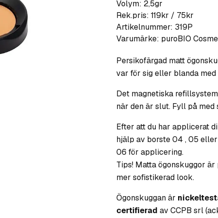
Volym: 2,5gr
Rek.pris: 119kr / 75kr
Artikelnummer:
319P
Varumärke:
puroBIO Cosme
Persikofärgad matt ögonsku
var för sig eller blanda med a
Det magnetiska refillsysteme
när den är slut. Fyll på med
Efter att du har applicerat
hjälp av borste 04 , 05 eller
06 för applicering.
Tips! Matta ögonskuggor är 
mer sofistikerad look.
Ögonskuggan är
nickeltes
certifierad
av CCPB srl (ackr