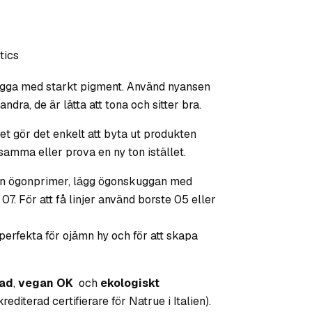
tics
gga med starkt pigment.
Använd nyansen
ndra, de är lätta att tona och sitter bra.
t gör det enkelt att byta ut produkten
 samma eller prova en ny ton istället.
 din ögonprimer, lägg ögonskuggan med
 07. För att få linjer använd borste 05 eller
perfekta för ojämn hy och för att skapa
tad
,
vegan OK
och
ekologiskt
editerad certifierare för Natrue i Italien).