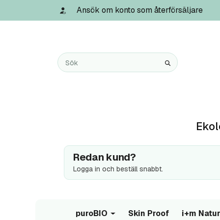
Ansök om konto som återförsäljare
Ekol
Redan kund?
Logga in och beställ snabbt.
puroBIO
Skin Proof
i+m Natur