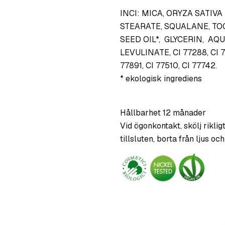
INCI: MICA, ORYZA SATIV
STEARATE, SQUALANE, T
SEED OIL*, GLYCERIN, AQ
LEVULINATE, CI 77288, CI 77
77891, CI 77510, CI 77742.
* ekologisk ingrediens
Hållbarhet 12 månader
Vid ögonkontakt, skölj rikli
tillsluten, borta från ljus o