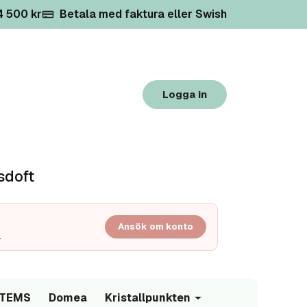
 4 500 kr
Betala med faktura eller Swish
Logga in
sdoft
Ansök om konto
.
/TEMS
Domea
Kristallpunkten