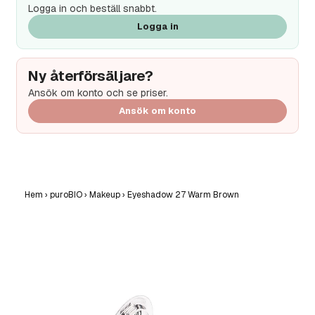
Logga in och beställ snabbt.
Logga in
Ny återförsäljare?
Ansök om konto och se priser.
Ansök om konto
Hem
›
puroBIO
›
Makeup
›
Eyeshadow 27 Warm Brown