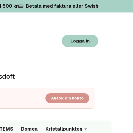
 4 500 kr
Betala med faktura eller Swish
Logga in
sdoft
Ansök om konto
.
/TEMS
Domea
Kristallpunkten