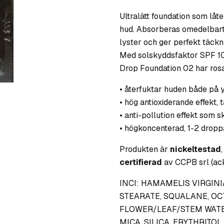
Ultralätt foundation som låt
hud. Absorberas omedelbart 
lyster och ger perfekt täckn
Med solskyddsfaktor SPF 10
Drop Foundation 02 har rosa
• återfuktar huden både på 
• hög antioxiderande effekt,
• anti-pollution effekt som 
• högkoncenterad, 1-2 droppa
Produkten är
nickeltestad
,
certifierad
av CCPB srl (ackr
INCI: HAMAMELIS VIRGINI
STEARATE, SQUALANE, O
FLOWER/LEAF/STEM WATER
MICA, SILICA, ERYTHRITOL