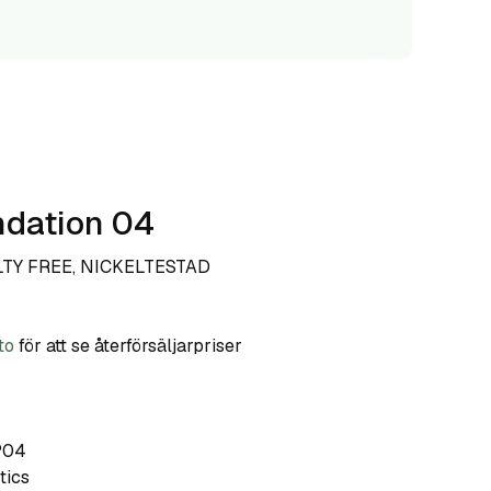
ndation 04
LTY FREE, NICKELTESTAD
to
för att se återförsäljarpriser
P04
tics