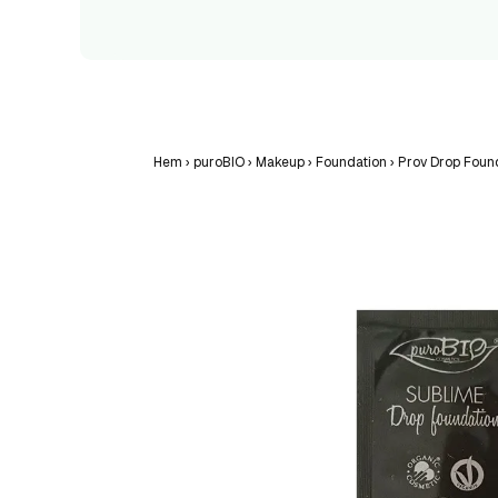
Hem
›
puroBIO
›
Makeup
›
Foundation
›
Prov Drop Foun