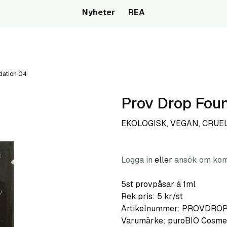
Nyheter
REA
dation 04
Prov Drop Fou
EKOLOGISK, VEGAN, CRUE
Logga in
eller
ansök om kon
5st provpåsar á 1ml
Rek.pris: 5 kr/st
Artikelnummer:
PROVDRO
Varumärke:
puroBIO Cosme