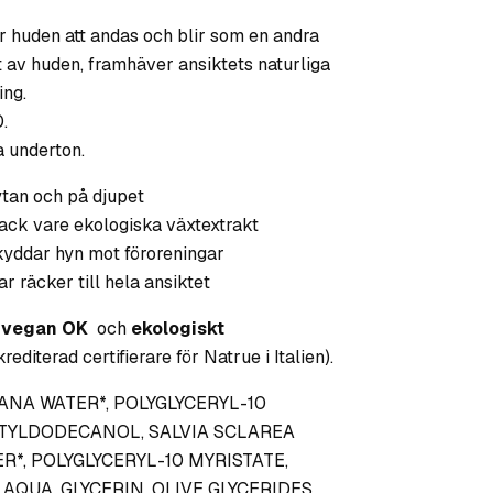
er huden att andas och blir som en andra
av huden, framhäver ansiktets naturliga
ing.
.
 underton.
ytan och på djupet
 tack vare ekologiska växtextrakt
skyddar hyn mot föroreningar
r räcker till hela ansiktet
vegan OK
och
ekologiskt
editerad certifierare för Natrue i Italien).
ANA WATER*, POLYGLYCERYL-10
CTYLDODECANOL, SALVIA SCLAREA
*, POLYGLYCERYL-10 MYRISTATE,
, AQUA, GLYCERIN, OLIVE GLYCERIDES,