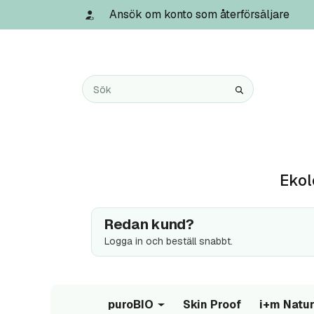
Ansök om konto som återförsäljare
Ekol
Redan kund?
Logga in och beställ snabbt.
puroBIO
Skin Proof
i+m Natur