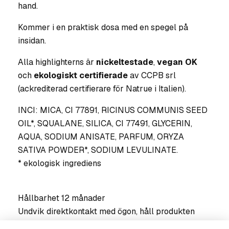
hand.
Kommer i en praktisk dosa med en spegel på
insidan.
Alla highlighterns är
nickeltestade
,
vegan OK
och
ekologiskt certifierade
av CCPB srl
(ackrediterad certifierare för Natrue i Italien).
INCI: MICA, CI 77891, RICINUS COMMUNIS SEED
OIL*, SQUALANE, SILICA, CI 77491, GLYCERIN,
AQUA, SODIUM ANISATE, PARFUM, ORYZA
SATIVA POWDER*, SODIUM LEVULINATE.
* ekologisk ingrediens
Hållbarhet 12 månader
Undvik direktkontakt med ögon, håll produkten
borta från värme och ljus.