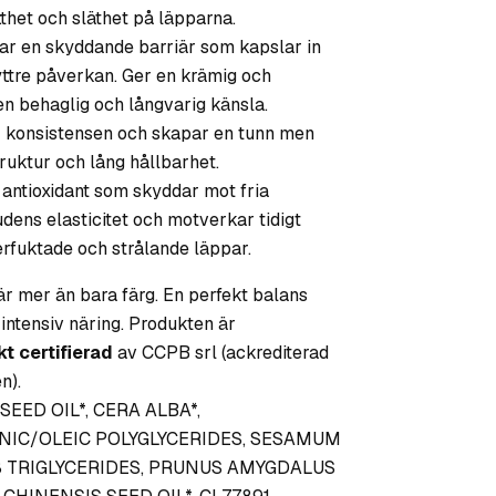
thet och släthet på läpparna.
dar en skyddande barriär som kapslar in
ttre påverkan. Ger en krämig och
en behaglig och långvarig känsla.
 konsistensen och skapar en tunn men
ruktur och lång hållbarhet.
g antioxidant som skyddar mot fria
udens elasticitet och motverkar tidigt
erfuktade och strålande läppar.
är mer än bara färg. En perfekt balans
intensiv näring. Produkten är
t certifierad
av CCPB srl (ackrediterad
n).
EED OIL*, CERA ALBA*,
NIC/OLEIC POLYGLYCERIDES, SESAMUM
18 TRIGLYCERIDES, PRUNUS AMYGDALUS