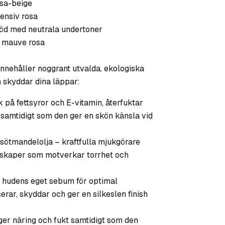
osa-beige
ensiv rosa
röd med neutrala undertoner
v mauve rosa
innehåller noggrant utvalda, ekologiska
 skyddar dina läppar:
ik på fettsyror och E-vitamin, återfuktar
samtidigt som den ger en skön känsla vid
sötmandelolja – kraftfulla mjukgörare
nskaper som motverkar torrhet och
ar hudens eget sebum för optimal
erar, skyddar och ger en silkeslen finish
ger näring och fukt samtidigt som den