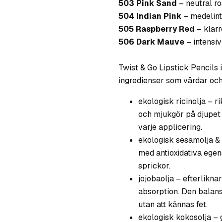
503 Pink Sand
– neutral r
504 Indian Pink
– medelint
505 Raspberry Red
– klar
506 Dark Mauve
– intensi
Twist & Go Lipstick Pencils 
ingredienser som vårdar och
ekologisk ricinolja – r
och mjukgör på djupet 
varje applicering.
ekologisk sesamolja & 
med antioxidativa ege
sprickor.
jojobaolja – efterlikn
absorption. Den balans
utan att kännas fet.
ekologisk kokosolja – 