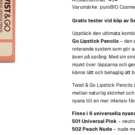
Varumärke:
puroBIO Cosme
Gratis tester vid köp av 5s
Upptäck den ultimata kombi
Go Lipstick Pencils
– den 
roterande system som gör a
även på språng. Med sin smi
mjukt över läpparna och ger 
känns lätt och behaglig att 
Twist & Go Lipstick Pencils 
mellan naturlig skönhet och i
nyans till en mer intensiv fär
Finns i 6 universella nyan
501 Universal Pink
– neutra
502 Peach Nude
– nude me