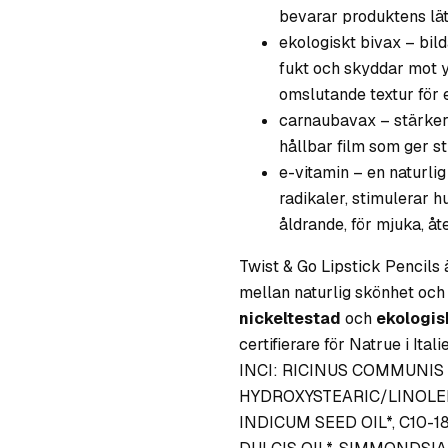
bevarar produktens lät
ekologiskt bivax – bil
fukt och skyddar mot y
omslutande textur för 
carnaubavax – stärker
hållbar film som ger st
e-vitamin – en naturli
radikaler, stimulerar h
åldrande, för mjuka, åt
Twist & Go Lipstick Pencils 
mellan naturlig skönhet och 
nickeltestad
och
ekologisk
certifierare för Natrue i Italie
INCI: RICINUS COMMUNIS S
HYDROXYSTEARIC/LINOLE
INDICUM SEED OIL*, C10-