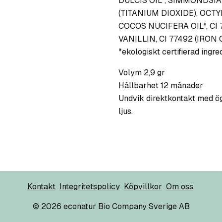
DULCIS OIL*, SIMMONDSIA 
(TITANIUM DIOXIDE), OCT
COCOS NUCIFERA OIL*, CI 
VANILLIN, CI 77492 (IRON 
*ekologiskt certifierad ingre
Volym 2,9 gr
Hållbarhet 12 månader
Undvik direktkontakt med ög
ljus.
Kontakt
Integritetspolicy
Köpvillkor
Om oss
© 2026 econatur Bio Company Sverige AB