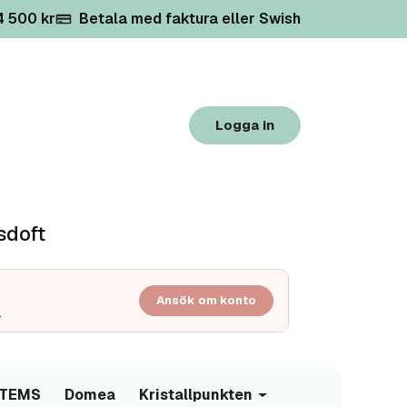
 4 500 kr
Betala med faktura eller Swish
Logga in
sdoft
Ansök om konto
.
/TEMS
Domea
Kristallpunkten