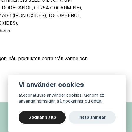
CHINENSIS SEED OIL*, CI 77891
YLDODECANOL, CI 75470 (CARMINE),
77491 (IRON OXIDES), TOCOPHEROL,
OXIDES).
diens
on, håll produkten borta från värme och
Vi använder cookies
af.econatur.se använder cookies. Genom att
använda hemsidan så godkänner du detta.
Godkänn alla
Inställningar