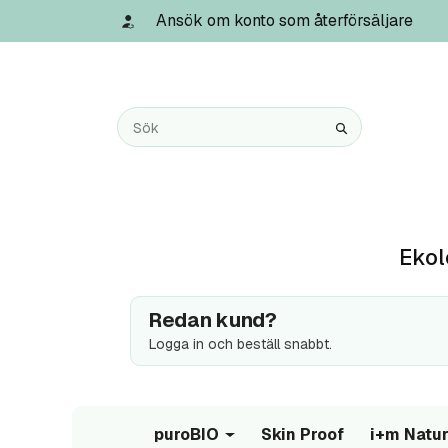
Ansök om konto som återförsäljare
Ekol
Redan kund?
Logga in och beställ snabbt.
puroBIO
Skin Proof
i+m Natur