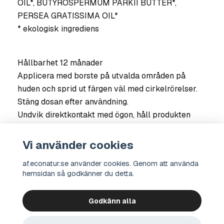
OIL*, BUTYROSPERMUM PARKII BUTTER*,
PERSEA GRATISSIMA OIL*
* ekologisk ingrediens
Hållbarhet 12 månader
Applicera med borste på utvalda områden på
huden och sprid ut färgen väl med cirkelrörelser.
Stäng dosan efter användning.
Undvik direktkontakt med ögon, håll produkten
borta från värme och ljus.
Vi använder cookies
af.econatur.se använder cookies. Genom att använda
hemsidan så godkänner du detta.
Godkänn alla
Kontakt
Integritetspolicy
Köpvillkor
Om oss