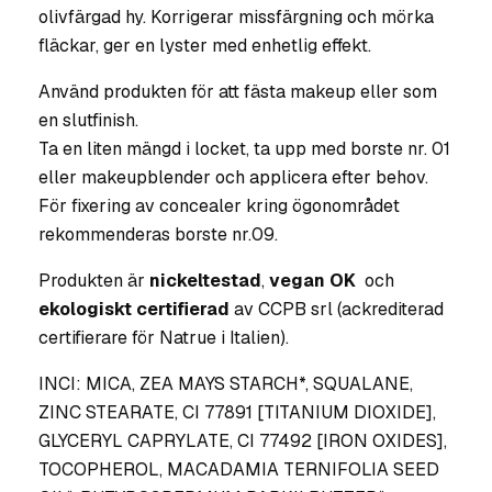
olivfärgad hy. Korrigerar missfärgning och mörka
fläckar, ger en lyster med enhetlig effekt.
Använd produkten för att fästa makeup eller som
en slutfinish.
Ta en liten mängd i locket, ta upp med borste nr. 01
eller makeupblender och applicera efter behov.
För fixering av concealer kring ögonområdet
rekommenderas borste nr.09.
Produkten är
nickeltestad
,
vegan OK
och
ekologiskt certifierad
av CCPB srl (ackrediterad
certifierare för Natrue i Italien).
INCI: MICA, ZEA MAYS STARCH*, SQUALANE,
ZINC STEARATE, CI 77891 [TITANIUM DIOXIDE],
GLYCERYL CAPRYLATE, CI 77492 [IRON OXIDES],
TOCOPHEROL, MACADAMIA TERNIFOLIA SEED