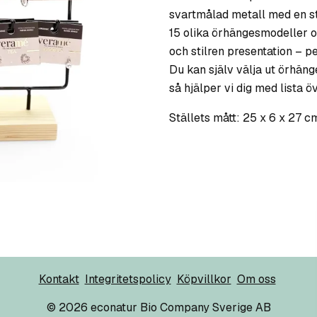
svartmålad metall med en stab
15 olika örhängesmodeller oc
och stilren presentation – p
Du kan själv välja ut örhänge
så hjälper vi dig med lista 
Ställets mått: 25 x 6 x 27 c
Kontakt
Integritetspolicy
Köpvillkor
Om oss
© 2026 econatur Bio Company Sverige AB