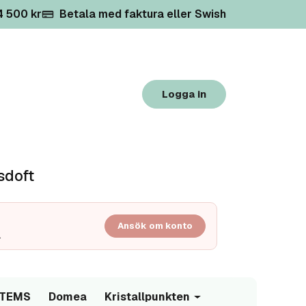
 4 500 kr
Betala med faktura eller Swish
Logga in
sdoft
Ansök om konto
.
/TEMS
Domea
Kristallpunkten