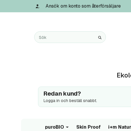
Ansök om konto som återförsäljare
Ekol
Redan kund?
Logga in och beställ snabbt.
puroBIO
Skin Proof
i+m Natur