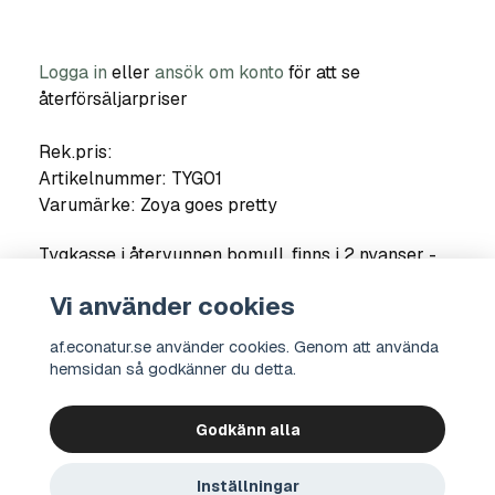
Logga in
eller
ansök om konto
för att se
återförsäljarpriser
Rek.pris:
Artikelnummer:
TYG01
Varumärke:
Zoya goes pretty
Tygkasse i återvunnen bomull, finns i 2 nyanser -
rosa och beige.
Vi använder cookies
Storlek: 40 cm х 38 cm, handtagens längd 32cm.
af.econatur.se använder cookies. Genom att använda
hemsidan så godkänner du detta.
Godkänn alla
Kontakt
Integritetspolicy
Köpvillkor
Om oss
© 2026 econatur Bio Company Sverige AB
Inställningar